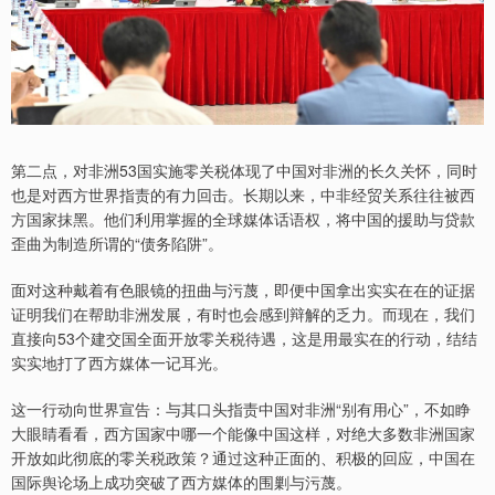
第二点，对非洲53国实施零关税体现了中国对非洲的长久关怀，同时
也是对西方世界指责的有力回击。长期以来，中非经贸关系往往被西
方国家抹黑。他们利用掌握的全球媒体话语权，将中国的援助与贷款
歪曲为制造所谓的“债务陷阱”。
面对这种戴着有色眼镜的扭曲与污蔑，即便中国拿出实实在在的证据
证明我们在帮助非洲发展，有时也会感到辩解的乏力。而现在，我们
直接向53个建交国全面开放零关税待遇，这是用最实在的行动，结结
实实地打了西方媒体一记耳光。
这一行动向世界宣告：与其口头指责中国对非洲“别有用心”，不如睁
大眼睛看看，西方国家中哪一个能像中国这样，对绝大多数非洲国家
开放如此彻底的零关税政策？通过这种正面的、积极的回应，中国在
国际舆论场上成功突破了西方媒体的围剿与污蔑。